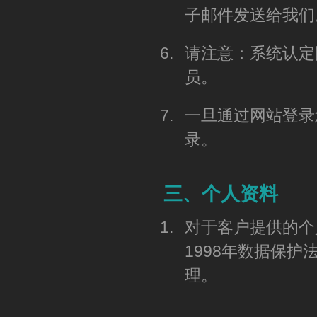
子邮件发送给我们
请注意：系统认定
员。
一旦通过网站登录
录。
三、个人资料
对于客户提供的个
1998年数据保
理。