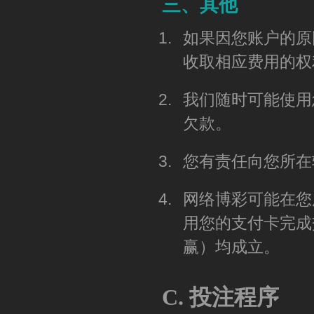
三、其他
如果因您账户的原
收取相应费用的权
我们随时可能使用
欠款。
您有责任向您所在
网络博彩可能在您
用您的支付卡完成
赢）均成立。
C. 投注程序