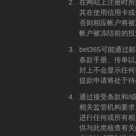
在网站上注册时所
其在使用信用卡或
否则相应帐户将被
帐户被冻结前的投
bet365可能
条款手册、传单以
封上不会显示任何
提款申请将处于待
通过接受条款和/
相关监管机构要求
进行任何或所有相
供与此类核查有关