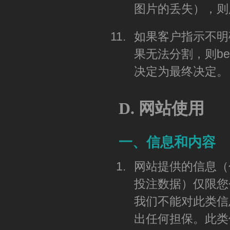
图片的丢失），则
如果客户指示不明
果无法分割，则be
决定为最终决定。
D. 网站使用
一、信息和内容
网站提供的信息（
投注数据）仅限您
我们不能对此类信
出任何担保。此类