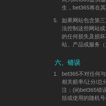
生，bet365将
如果网站包含第三
法控制这些网站或
的任何损失及损坏
站、产品或服务（
六、错误
bet365不对任何
相关赔率/让分/总分
注；(iii)bet
括或使用的随机号