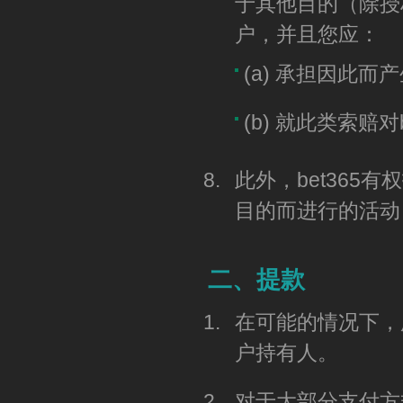
于其他目的（除授
户，并且您应：
(a) 承担因此
(b) 就此类索赔对
此外，bet365
目的而进行的活动
二、提款
在可能的情况下，
户持有人。
对于大部分支付方