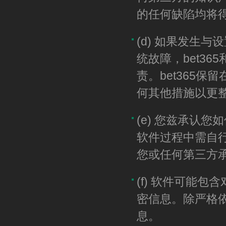
的任何缺陷均将得
(d) 如果发生
统故障，bet3
责。bet365
何其他措施以更
(e) 您兹承认您
软件过程中需自行
您或任何第三方
(f) 软件可能包
密信息。除严格
息。