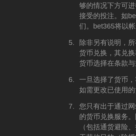
够的情况下方可进
接受的投注。如b
们。bet365将
除非另有说明，所
货币兑换，其兑换
货币选择在条款与
一旦选择了货币，
如需更改已使用的
您只有出于通过网
的货币兑换服务。
（包括通货避险、