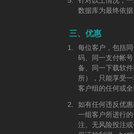
针对以上情况，一旦
数据库为最终依据
三、优惠
每位客户，包括同
码、同一支付帐号（
备、同一下载软件
所），只能享受一
客户组的任何或全
如有任何违反优惠
一组客户所进行的
注、无风险投注或