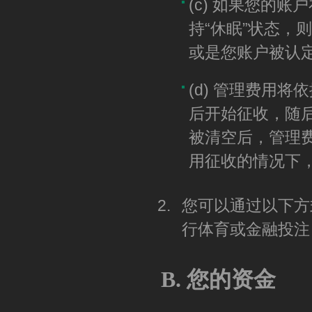
(c) 如果您的账
持“休眠”状态，
或是您账户被认定
(d) 管理费用
后开始征收，随后
被清空后，管理费
用征收的情况下
您可以通过以下方式
行体育或金融投注；
B. 您的资金