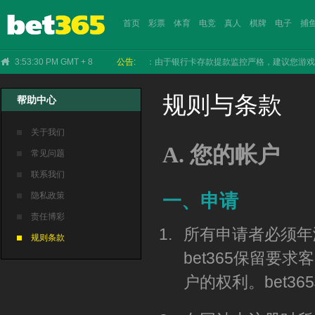
首页
彩票
体育
电竞
真人
棋牌
电子
捕
3:53:31 PM GMT + 8
《温馨提示》：由于银行卡存款提款监控严格，建议您游戏账户储备足够
公告:
规则与条款
帮助中心
NEXTSPIN
EEAI
沙巴
KS
IM
双赢
IM
WAZDAN
CHOICE
ICG
乐游
IM
雷火
VR
CHOICE
BBIN
365
CR
PP
关于我们
A. 您的帐户
常见问题
联系我们
隐私政策
一、申请
责任博彩
所有申请者必须年
规则条款
bet365保留
户的权利。bet3