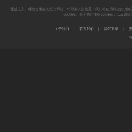
通过进入、继续使用或浏览此网站，您即被认定接受：我们将使用特定的浏览器coo
cookies。关于我们使用cookies，以及
关于我们
|
联系我们
|
隐私政策
|
Cop