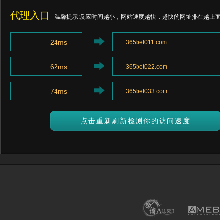
代理入口
温馨提示:反应时间越小，网站速度越快，越快的网址排在越上
24ms
365bet011.com
62ms
365bet022.com
74ms
365bet033.com
点击重新刷新检测你的访问速度