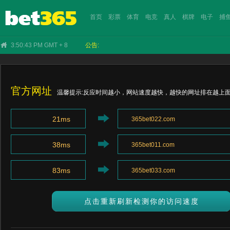
首页
彩票
体育
电竞
真人
棋牌
电子
捕
3:50:43 PM GMT + 8
公告:
《
官方网址
温馨提示:反应时间越小，网站速度越快，越快的网址排在越上
NEXTSPIN
EEAI
沙巴
KS
IM
双赢
IM
WAZDAN
CHOICE
ICG
乐游
IM
雷火
VR
CHOICE
BBIN
365
CR
PP
21ms
365bet022.com
38ms
365bet011.com
83ms
365bet033.com
点击重新刷新检测你的访问速度