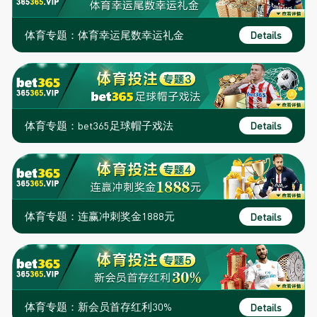
体育专题：体育幸运尾数幸运礼金
Details
体育专题：bet365足球帽子戏法
Details
体育专题：连赢冲刺奖金1888元
Details
体育专题：新会员首存红利30%
Details