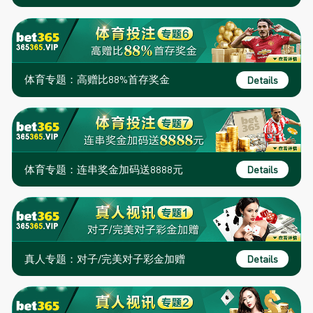
体育专题：高赠比88%首存奖金
Details
体育专题：连串奖金加码送8888元
Details
真人专题：对子/完美对子彩金加赠
Details