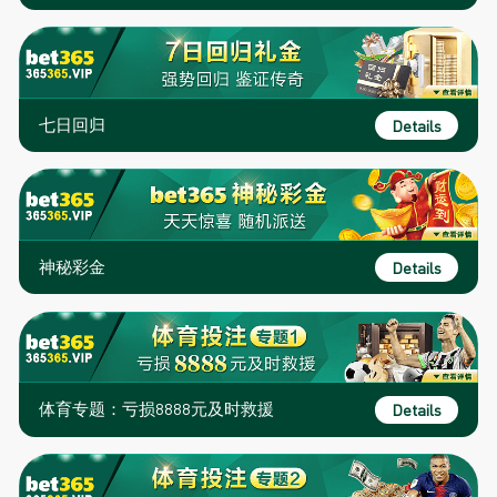
七日回归
Details
神秘彩金
Details
体育专题：亏损8888元及时救援
Details