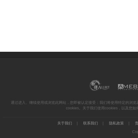
通过进入、继续使用或浏览此网站，您即被认定接受：我们将使用特定的浏览器coo
cookies。关于我们使用cookies，以及
关于我们
|
联系我们
|
隐私政策
|
Cop